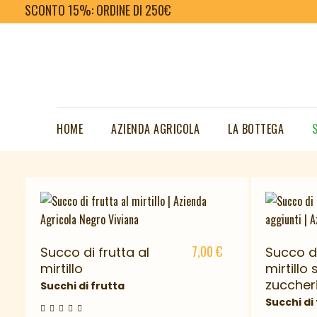
SCONTO 15%: ORDINE DI 250€
I nostri succhi di frutta, sono prodotti
artig
HOME
AZIENDA AGRICOLA
LA BOTTEGA
prodott
7,00
€
Succo di frutta al
Succo di
mirtillo
mirtillo
zuccheri
Succhi di frutta
Succhi di