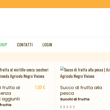
SUCCHI DI FRUTTA
ianali,
senza aggiunta di conservanti o colorant
SHOP
CONTATTI
LOGIN
i
ricchi
di
sostanze nutritive
e
fibre
contenute nell
7,00
€
 frutta al
Succo di frutta alla
 senza
pesca
 aggiunti
Succhi di frutta
 frutta