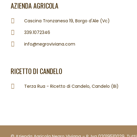
AZIENDA AGRICOLA
Cascina Tronzanesa 19, Borgo d'Ale (Vc)
339.1072346
info@negroviviana.com
RICETTO DI CANDELO
Terza Rua - Ricetto di Candelo, Candelo (Bi)
© Azienda Agricola Negro Viviana – P. Iva 02019510029. Tutti i d