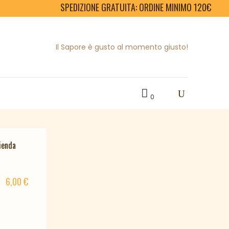
SPEDIZIONE GRATUITA: ORDINE MINIMO 120€
Il Sapore è gusto al momento giusto!
i
. Buoni,
genuini
e sani, i nostri succhi sono
a frutta.
0
6,00
€