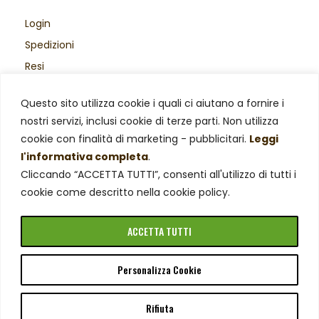
Login
Spedizioni
Resi
Acquisti sicuri
Questo sito utilizza cookie i quali ci aiutano a fornire i
Area Legale
nostri servizi, inclusi cookie di terze parti. Non utilizza
Privacy Policy
cookie con finalità di marketing - pubblicitari.
Leggi
Cookie Policy
l'informativa completa
.
Cliccando “ACCETTA TUTTI”, consenti all'utilizzo di tutti i
cookie come descritto nella cookie policy.
ACCETTA TUTTI
Personalizza Cookie
© Azienda Agricola Negro Viviana – P. Iva 02019510029.
Tutti i diritti riservati.
Rifiuta