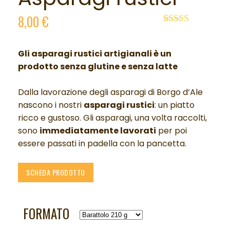
8,00
€
Valutato
1
5.00
su 5 su
base di
Gli asparagi rustici artigianali è un
recensioni
p
rodotto senza glutine e senza latte
Dalla lavorazione degli asparagi di Borgo d’Ale
nascono i nostri
asparagi rustici
: un piatto
ricco e gustoso. Gli asparagi, una volta raccolti,
sono
immediatamente lavorati
per poi
essere passati in padella con la pancetta.
SCHEDA PRODOTTO
FORMATO