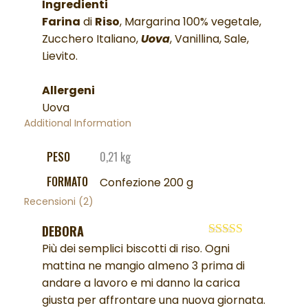
Ingredienti
Farina
di
Riso
, Margarina 100% vegetale,
Zucchero Italiano,
Uova
, Vanillina, Sale,
Lievito.
Allergeni
Uova
Additional Information
PESO
0,21 kg
FORMATO
Confezione 200 g
Recensioni (2)
DEBORA
Valutato
5
su
Più dei semplici biscotti di riso. Ogni
5
mattina ne mangio almeno 3 prima di
andare a lavoro e mi danno la carica
giusta per affrontare una nuova giornata.