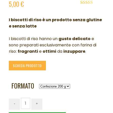
5,00
€
Valutato
2
5.00
su 5 su
base di
I biscotti di riso è un p
rodotto senza glutine
recensioni
e senza latte
I biscotti di riso hanno un
gusto delicato
e
sono preparati esclusivamente con farina di
riso:
fragranti
e
ottimi
da
inzuppare
.
SCHEDA PRODOTTO
FORMATO