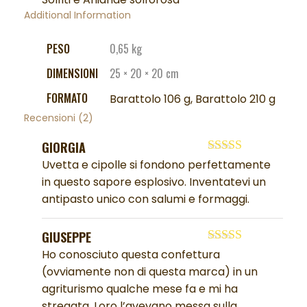
Additional Information
PESO
0,65 kg
DIMENSIONI
25 × 20 × 20 cm
FORMATO
Barattolo 106 g, Barattolo 210 g
Recensioni (2)
GIORGIA
Valutato
5
su
Uvetta e cipolle si fondono perfettamente
5
in questo sapore esplosivo. Inventatevi un
antipasto unico con salumi e formaggi.
GIUSEPPE
Valutato
5
su
Ho conosciuto questa confettura
5
(ovviamente non di questa marca) in un
agriturismo qualche mese fa e mi ha
stregata. Loro l’avevano messa sulla