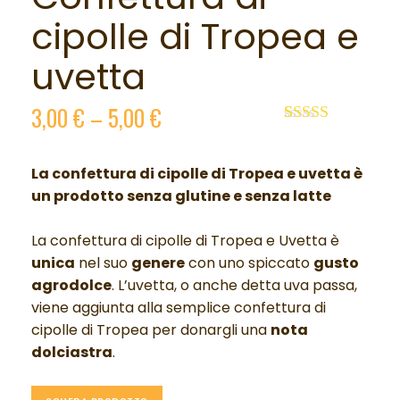
cipolle di Tropea e
uvetta
3,00
€
–
5,00
€
Valutato
2
5.00
su 5 su
base di
La confettura di cipolle di Tropea e uvetta è
recensioni
un p
rodotto senza glutine e senza latte
La confettura di cipolle di Tropea e Uvetta è
unica
nel suo
genere
con uno spiccato
gusto
agrodolce
. L’uvetta, o anche detta uva passa,
viene aggiunta alla semplice confettura di
cipolle di Tropea per donargli una
nota
dolciastra
.