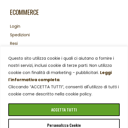
ECOMMERCE
Login
Spedizioni
Resi
Acquisti sicuri
Questo sito utilizza cookie i quali ci aiutano a fornire i
Area Legale
nostri servizi, inclusi cookie di terze parti. Non utilizza
Privacy Policy
cookie con finalità di marketing - pubblicitari.
Leggi
Cookie Policy
l'informativa completa
.
Cliccando “ACCETTA TUTTI”, consenti all'utilizzo di tutti i
cookie come descritto nella cookie policy.
ACCETTA TUTTI
Personalizza Cookie
© Azienda Agricola Negro Viviana – P. Iva 02019510029.