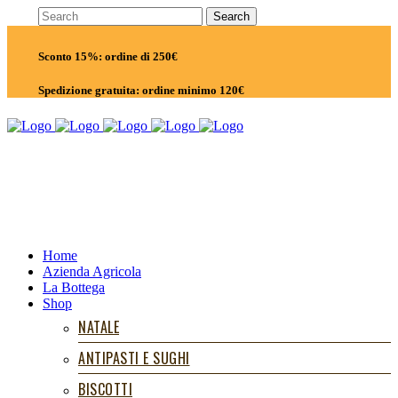
Sconto 15%: ordine di 250€
Spedizione gratuita: ordine minimo 120€
Home
Azienda Agricola
La Bottega
Shop
NATALE
ANTIPASTI E SUGHI
BISCOTTI