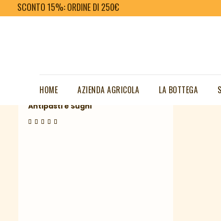
SCONTO 15%: ORDINE DI 250€
HOME
AZIENDA AGRICOLA
LA BOTTEGA
5,00
€
Zucchine in carpione
Antipasti e Sughi