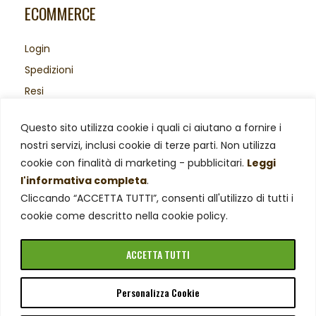
ECOMMERCE
Login
Spedizioni
Resi
Acquisti sicuri
Questo sito utilizza cookie i quali ci aiutano a fornire i
Area Legale
nostri servizi, inclusi cookie di terze parti. Non utilizza
Privacy Policy
cookie con finalità di marketing - pubblicitari.
Leggi
Cookie Policy
l'informativa completa
.
Cliccando “ACCETTA TUTTI”, consenti all'utilizzo di tutti i
cookie come descritto nella cookie policy.
ACCETTA TUTTI
Personalizza Cookie
© Azienda Agricola Negro Viviana – P. Iva 02019510029.
Tutti i diritti riservati.