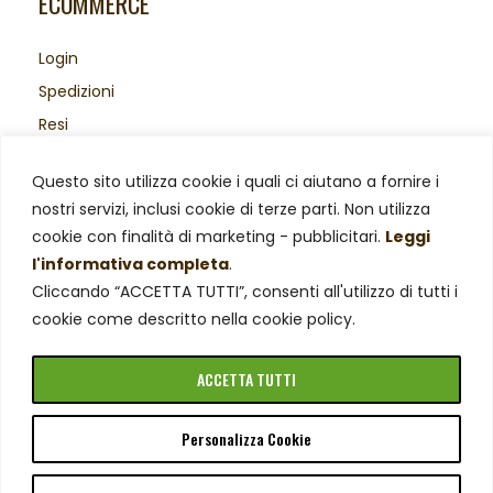
ECOMMERCE
Login
Spedizioni
Resi
Acquisti sicuri
Questo sito utilizza cookie i quali ci aiutano a fornire i
Area Legale
nostri servizi, inclusi cookie di terze parti. Non utilizza
Privacy Policy
cookie con finalità di marketing - pubblicitari.
Leggi
Cookie Policy
l'informativa completa
.
Cliccando “ACCETTA TUTTI”, consenti all'utilizzo di tutti i
cookie come descritto nella cookie policy.
ACCETTA TUTTI
Personalizza Cookie
© Azienda Agricola Negro Viviana – P. Iva 02019510029.
Tutti i diritti riservati.