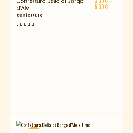
3,00
€
–
Confettura Bella di Borgo
ESAURITO
5,00
€
d’Ale
Confetture