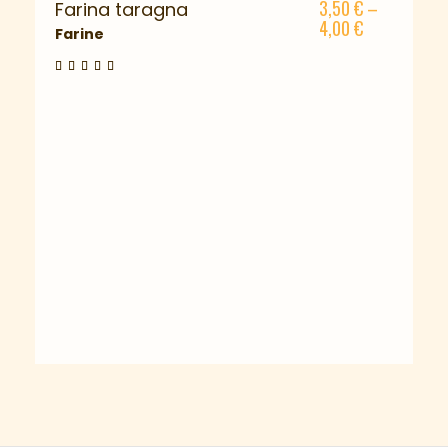
3,50
€
–
Farina taragna
4,00
€
Farine