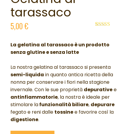
tarassaco
5,00
€
Valutato
2
5.00
su 5 su
base di
La gelatina al tarassaco è un p
rodotto
recensioni
senza glutine e senza latte
La nostra gelatina al tarassaco si presenta
semi-liquida
in quanto antica ricetta della
nonna per conservare i fiori nella stagione
invernale. Con le sue proprietà
depurative
e
antinfiammatorie
, la nostra è ideale per
stimolare la
funzionalità biliare
,
depurare
fegato e reni dalle
tossine
e favorire così la
digestione
.