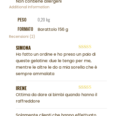
Non contiene allergeni
Additional Information
PESO
0,20 kg
FORMATO
Barattolo 156 g
Recensioni (2)
SIMONA
Valutato
5
su
Ho fatto un ordine e ho preso un paio di
5
queste gelatine: due le tengo per me,
mentre le altre le do a mia sorella che è
sempre ammalata
IRENE
Valutato
5
su
Ottima da dare ai bimbi quando hanno il
5
raffreddore
Solamente clienti che hanno effettuato