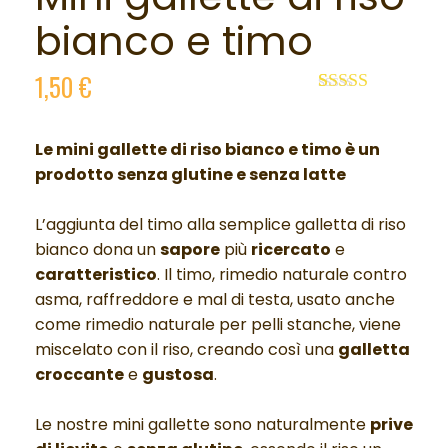
bianco e timo
1,50
€
Valutato
1
5.00
su 5 su
base di
Le mini gallette di riso bianco e timo è un
recensioni
p
rodotto senza glutine e senza latte
L’aggiunta del timo alla semplice galletta di riso
bianco dona un
sapore
più
ricercato
e
caratteristico
. Il timo, rimedio naturale contro
asma, raffreddore e mal di testa, usato anche
come rimedio naturale per pelli stanche, viene
miscelato con il riso, creando così una
galletta
croccante
e
gustosa
.
Le nostre mini gallette sono naturalmente
prive