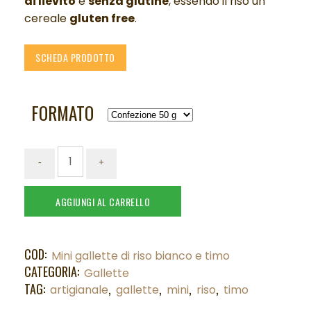
di lievito
e
senza glutine
, essendo il riso un
cereale
gluten free
.
SCHEDA PRODOTTO
FORMATO
AGGIUNGI AL CARRELLO
COD:
Mini gallette di riso bianco e timo
CATEGORIA:
Gallette
TAG:
,
,
,
,
artigianale
gallette
mini
riso
timo