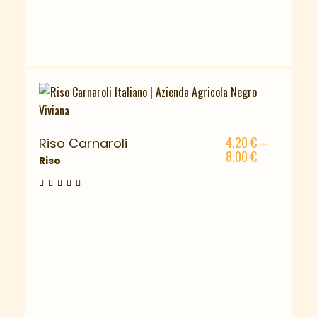
4,20
€
–
Riso Carnaroli
8,00
€
Riso