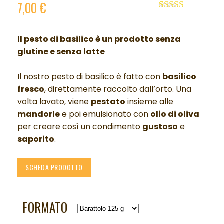
7,00
€
Valutato
2
5.00
su 5 su
base di
Il pesto di basilico è un p
rodotto senza
recensioni
glutine e senza latte
Il nostro pesto di basilico è fatto con
basilico
fresco
, direttamente raccolto dall’orto. Una
volta lavato, viene
pestato
insieme alle
mandorle
e poi emulsionato con
olio di oliva
per creare così un condimento
gustoso
e
saporito
.
SCHEDA PRODOTTO
FORMATO