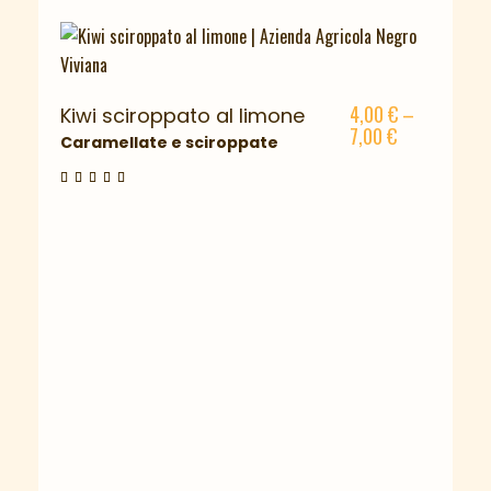
4,00
€
–
Kiwi sciroppato al limone
7,00
€
Caramellate e sciroppate