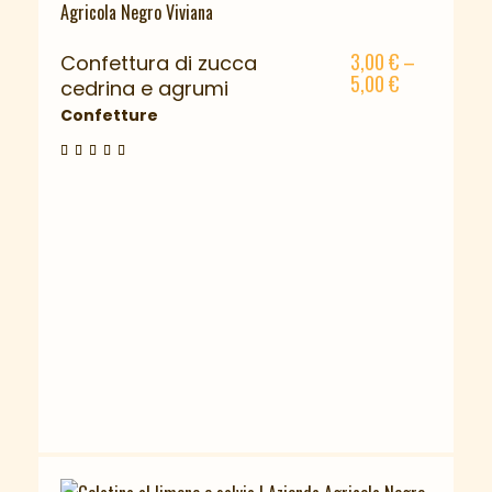
3,00
€
–
Confettura di zucca
5,00
€
cedrina e agrumi
Confetture