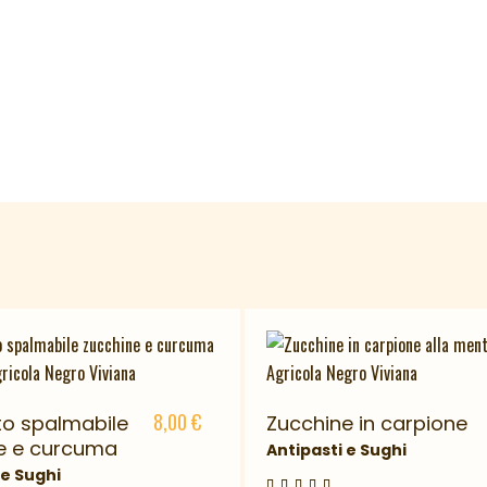
8,00
€
to spalmabile
Zucchine in carpione
e e curcuma
Antipasti e Sughi
 e Sughi