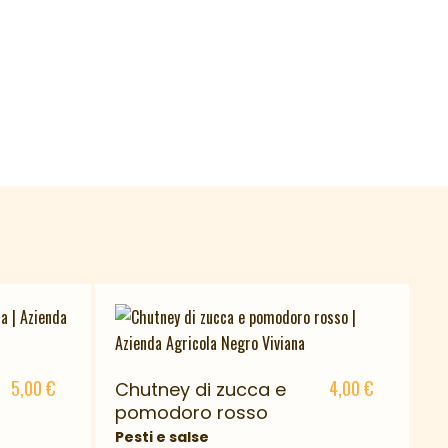
5,00
€
4,00
€
Chutney di zucca e
pomodoro rosso
Pesti e salse