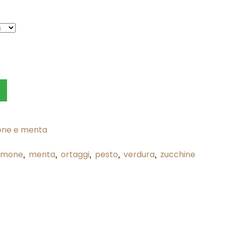
mone e menta
,
,
,
,
,
limone
menta
ortaggi
pesto
verdura
zucchine