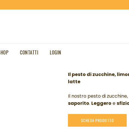
Pesto di z
menta
SHOP
CONTATTI
LOGIN
7,00
€
Il pesto di zucchine, lim
latte
Il nostro pesto di zucchin
saporito
.
Leggero
e
sfizi
SCHEDA PRODOTTO