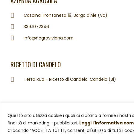
AZIENDA AGRICOLA
Cascina Tronzanesa 19, Borgo d'Ale (Vc)
339.1072346
info@negroviviana.com
RICETTO DI CANDELO
Terza Rua - Ricetto di Candelo, Candelo (Bi)
Questo sito utilizza cookie i quali ci aiutano a fornire i nostri 
finalità di marketing - pubblicitari.
Leggi l'informativa co
© Azienda Agricola Negro Viviana – P. Iva 02019510029. Tutti i d
Cliccando “ACCETTA TUTTI”, consenti all'utilizzo di tutti i co