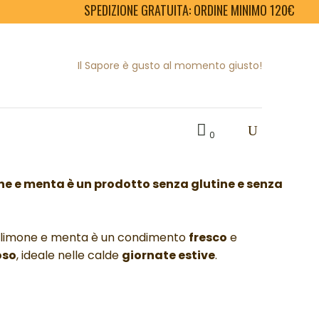
SPEDIZIONE GRATUITA: ORDINE MINIMO 120€
ucchine, limone e
Il Sapore è gusto al momento giusto!
0
Valutato
1
5.00
su 5 su
base di
one e menta è un p
rodotto senza glutine e senza
recensioni
e, limone e menta è un condimento
fresco
e
oso
, ideale nelle calde
giornate estive
.