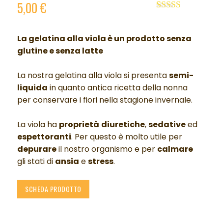
5,00
€
Valutato
2
5.00
su 5 su
base di
La gelatina alla viola è un p
rodotto senza
recensioni
glutine e senza latte
La nostra gelatina alla viola si presenta
semi-
liquida
in quanto antica ricetta della nonna
per conservare i fiori nella stagione invernale.
La viola ha
proprietà
diuretiche
,
sedative
ed
espettoranti
. Per questo è molto utile per
depurare
il nostro organismo e per
calmare
gli stati di
ansia
e
stress
.
SCHEDA PRODOTTO