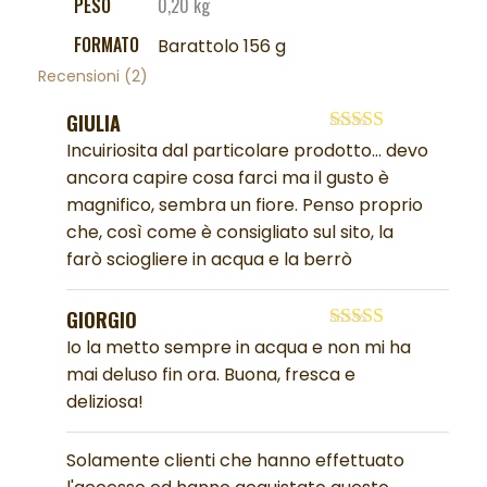
PESO
0,20 kg
FORMATO
Barattolo 156 g
Recensioni (2)
GIULIA
Valutato
5
su
Incuiriosita dal particolare prodotto… devo
5
ancora capire cosa farci ma il gusto è
magnifico, sembra un fiore. Penso proprio
che, così come è consigliato sul sito, la
farò sciogliere in acqua e la berrò
GIORGIO
Valutato
5
su
Io la metto sempre in acqua e non mi ha
5
mai deluso fin ora. Buona, fresca e
deliziosa!
Solamente clienti che hanno effettuato